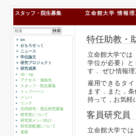
スタッフ・院生募集
立命館大学 情報理
検索
特任助教・
en
おもろせっく
ニュース
立命館大学では
学位論文
学位が必要）と
研究プロジェクト
研究成果
す． ぜひ情報
ob・og
アクセス・連絡先
雇用できるタイ
スタッフ・院生募集
ます．また，条
トップページ
メンバ
持って，お気軽
リンク
共同研究・受託研究募集
客員研究員
研究室について
研究室メンバ向け
研究室配属について
立命館大学では
進路