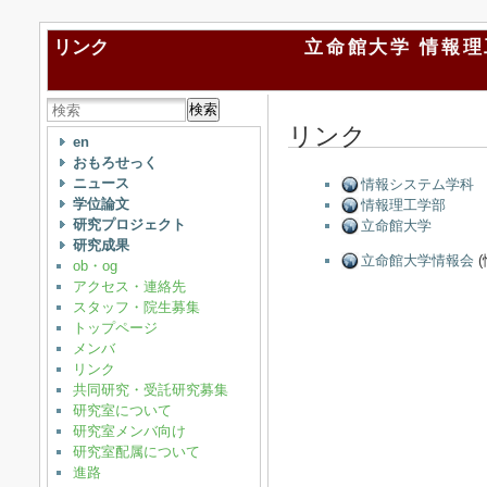
リンク
立命館大学 情報理
検索
リンク
en
おもろせっく
ニュース
情報システム学科
学位論文
情報理工学部
研究プロジェクト
立命館大学
研究成果
立命館大学情報会
(
ob・og
アクセス・連絡先
スタッフ・院生募集
トップページ
メンバ
リンク
共同研究・受託研究募集
研究室について
研究室メンバ向け
研究室配属について
進路